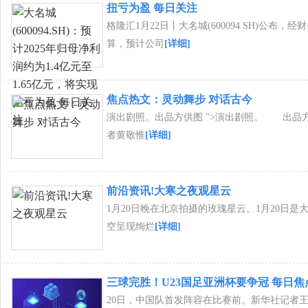
扭亏为盈 每日关注
格隆汇1月22日丨大名城(600094 SH)公布，
算，预计公司
[详细]
焦点热文：灵动舞步 对话古今
演出剧照。出品方供图 ">演出剧照。 出品
者黄敬惟
[详细]
前沿资讯!大寒之夜观星云
1月20日晚在北京拍摄的玫瑰星云。1月20日是
空呈现绚烂
[详细]
三球完胜！U23国足亚洲杯要争冠 每日焦
20日，中国队首发阵容在比赛前。新华社记者