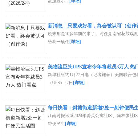
数据显示，
[详细]
新消息丨只要戏好看，终会被认可（创作
说来那是10多年前的事了。时任湖南省花鼓戏
给我一项任
[详细]
美物流巨头UPS宣布今年将裁员3万人 热
新华社纽约1月27日电（记者施春）美国联合包
（UPS）27日
[详细]
每日快看：斜塘街道新增2处一刻钟便民
江南时报讯继2024年菁英公寓社区、翰林缘社
钟便民生
[详细]