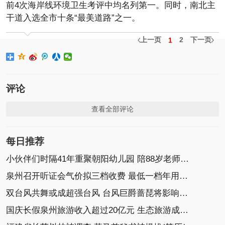
前4次海岸线环境卫生考评中均名列第一。同时，南北主
干道入选全市十条“最美道路”之一。
上一页
2
下一页
1
评论
查看全部评论
每日推荐
小伙伴们时隔41年重聚朝阳幼儿园 陪88岁老师过重阳
泉州召开听证会气价拟三档收费 最低一档年用量280方
双台风共舞或成超强台风 台风巨爵蔷琵将影响福建
国庆长假泉州旅游收入超过20亿元 生态旅游成消费