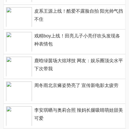
皮系王源上线！酷爱不露脸自拍 阳光帅气挡
不住
戏精boy上线！田亮儿子小亮仔吹头发现各
种表情包
鹿晗绿茵场大炫球技 网友：娱乐圈顶尖水平
下次带我
周冬雨北京瘫姿势亮了 宣传新电影太疲劳
李安琪晒与奥莉合照 辣妈长腿吸睛萌娃甜美
可爱