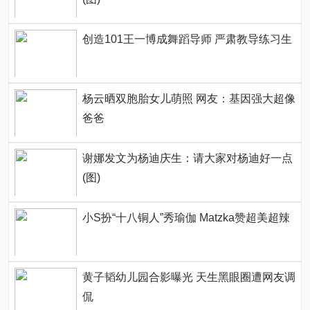
创造101王一博成舞蹈导师 严肃教导练习生
杨云晒双胞胎女儿萌照 网友：基因强大超像
爸爸
谢娜发文为杨迪庆生：请大家对杨迪好一点
(图)
小S扮“十八铜人”秀瑜伽 Matzka赞超美超辣
黄子韬幼儿园合影曝光 天生黑眼圈遭网友调
侃