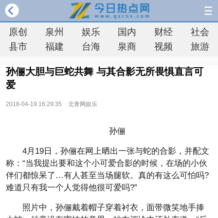
原创
泉州
娱乐
国内
财经
社会
县市
福建
台海
泉商
视频
旅游
孙俪大胆与巨蛇共舞 与其合影无所畏惧直言可
爱
2018-04-19 16:29:35
北青网娱乐
孙俪
4月19日，孙俪在网上晒出一张与蛇的合影，并配文
称：“当我提出要和这个小可爱合影的时候，在场的小伙
伴们都惊呆了…有人甚至当场腿软。真的有这么可怕吗?
难道只有我一个人觉得他很可爱吗?”
照片中，孙俪戴着帽子穿着衬衣，面带微笑地手捧