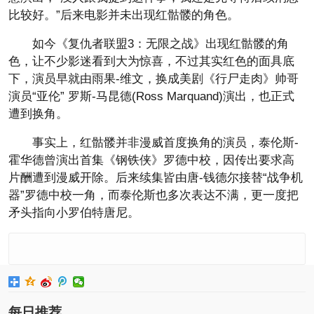
比较好。”后来电影并未出现红骷髅的角色。
如今《复仇者联盟3：无限之战》出现红骷髅的角
色，让不少影迷看到大为惊喜，不过其实红色的面具底
下，演员早就由雨果-维文，换成美剧《行尸走肉》帅哥
演员“亚伦” 罗斯-马昆德(Ross Marquand)演出，也正式
遭到换角。
事实上，红骷髅并非漫威首度换角的演员，泰伦斯-
霍华德曾演出首集《钢铁侠》罗德中校，因传出要求高
片酬遭到漫威开除。后来续集皆由唐-钱德尔接替“战争机
器”罗德中校一角，而泰伦斯也多次表达不满，更一度把
矛头指向小罗伯特唐尼。
每日推荐