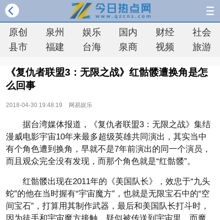
原创
泉州
娱乐
国内
财经
社会
县市
福建
台海
泉商
视频
旅游
《复仇者联盟3：无限之战》红骷髅遭换角是怎
么回事
2018-04-30 19:48:19
网易娱乐
据台湾媒体报道，《复仇者联盟3：无限之战》集结
漫威电影宇宙10年来最多超级英雄共同演出，其实当中
有个角色遭到换角，早就不是7年前演出的同一个演员，
而且观众完全没有发现，而那个角色就是“红骷髅”。
红骷髅出现在2011年的《美国队长》，效忠于“九头
蛇”的他在当时握有“宇宙魔方”，也就是无限宝石中的“空
间宝石”，打算用其制作武器，最后和美国队长打斗时，
因为徒手和宇宙魔方接触，疑似被传送到宇宙里，而魔