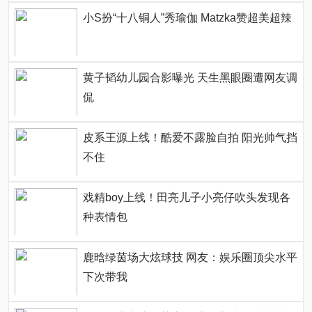
小S扮“十八铜人”秀瑜伽 Matzka赞超美超辣
黄子韬幼儿园合影曝光 天生黑眼圈遭网友调
侃
皮系王源上线！酷爱不露脸自拍 阳光帅气挡
不住
戏精boy上线！田亮儿子小亮仔吹头发现各
种表情包
鹿晗绿茵场大炫球技 网友：娱乐圈顶尖水平
下次带我