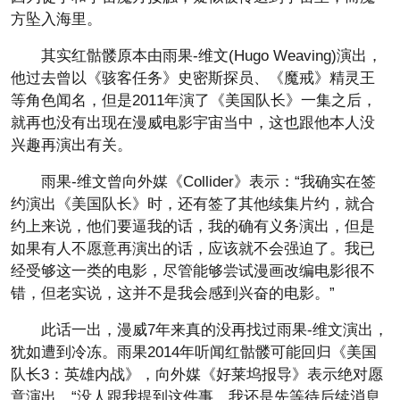
方坠入海里。
其实红骷髅原本由雨果-维文(Hugo Weaving)演出，
他过去曾以《骇客任务》史密斯探员、《魔戒》精灵王
等角色闻名，但是2011年演了《美国队长》一集之后，
就再也没有出现在漫威电影宇宙当中，这也跟他本人没
兴趣再演出有关。
雨果-维文曾向外媒《Collider》表示：“我确实在签
约演出《美国队长》时，还有签了其他续集片约，就合
约上来说，他们要逼我的话，我的确有义务演出，但是
如果有人不愿意再演出的话，应该就不会强迫了。我已
经受够这一类的电影，尽管能够尝试漫画改编电影很不
错，但老实说，这并不是我会感到兴奋的电影。”
此话一出，漫威7年来真的没再找过雨果-维文演出，
犹如遭到冷冻。雨果2014年听闻红骷髅可能回归《美国
队长3：英雄内战》，向外媒《好莱坞报导》表示绝对愿
意演出，“没人跟我提到这件事，我还是先等待后续消息