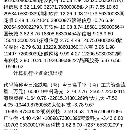
36105.08600588用友网络 10.03 2.94 32525.00300170汉
得信息 6.32 11.90 32371.79300085银之杰 7.55 10.60
29534.05300339润和软件 12.26 9.98 27173.56300033同
花顺 0.49 4.16 21046.39000977浪潮信息 -0.76 6.94
20264.93002279久其软件 10.08 8.74 18681.15000066中
国长城 3.82 8.76 18308.68300454深信服 9.26 9.60
15641.30002261拓维信息 2.70 4.49 14675.04000938紫
光股份 -2.79 6.31 13229.38601360三六零 3.96 1.98
12497.72603039泛微网络 9.99 4.27 12206.50300302同
有科技 2.90 10.26 11929.89688227品高股份 5.37 6.56
10596.62
计算机行业资金流出榜
代码简称今日涨跌幅（%）今日换手率（%）主力资金流
量（万元）603019中科曙光 -2.78 2.76 -25652.22002415
海康威视 -1.64 0.78 -22815.34301269华大九天 -7.52
4.05 -19449.87600589大位科技 -3.78 9.67
-19395.47300042朗科科技 -2.59 8.53 -12097.96301095
广立微 -4.40 4.94 -10898.73301396宏景科技 -3.43 6.80
-10703.05300017网宿科技 1.62 6.00 -7237.65300209行