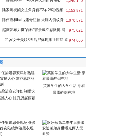
二胖姜妍和Henry真实关系如何 姜妍
1,240,140
r
陆家嘴视频女主角身份不详 29秒视频
1,152,971
陈伟霆和baby露骨短信 大腿内侧纹身
1,070,571
赵薇发布力挺"台独"背景戴立忍微博 网
975,021
0
21岁女子失联3天后尸体现旅社床底 原
974,666
图
英国学生的大学生活 穿着
任梁遗容安详如熟睡仪
暴露醉倒在地
震撼人心 陈乔恩赵丽颖