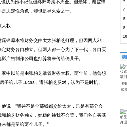
6
人也认为她不记仇但终归考虑不周全。但最终，谢霆锋
Hen
7
不是决定性角色，却也是导火索之一。
资
8
政大权
曝
9
1
谢霆锋原本将财务交由太太张柏芝打理，但因两人2年
因
决定财务各自独立。但两人都一心为了下一代，各自买
读
电影广告制作公司也打算将来传给俩儿子。
：家中以前是由张柏芝掌管财务大权。两年前，他曾想
)的房子给儿子Lucas，遭张柏芝反对，认为不是时机。
乔
式
，他说：“我并不是全部钱都交给太太，只是有部分会
我和柏芝财务独立，她赚的钱我不会管，我们各自买基
来都是留给两个儿子。”