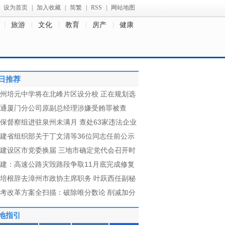
设为首页
|
加入收藏
|
简繁
|
RSS
|
网站地图
旅游
文化
教育
房产
健康
日推荐
州培元中学将在北峰片区设分校 正在规划选
通厦门分公司原副总经理涉嫌受贿罪被查
保督察组进驻泉州未满月 查处63家违法企业
建省组织部关于丁文清等36位同志任前公示
建设区市党委换届 三地市确定党代会召开时
建：高速公路灾毁路段争取11月底完成修复
培根辞去漳州市政协主席职务 叶跃西任副秘
考改革方案全扫描：破除唯分数论 削减加分
地指引