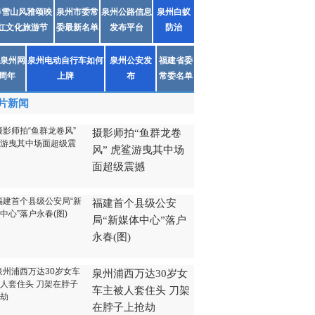
春雪山风雅颂映
泉州市委常
泉州公路信息
泉州白蚁
红文化旅游节
委最新名单
发布平台
防治
泉州网
泉州电动自行车如何
泉州公安发
福建省委
1周年
上牌
布
常委名单
片新闻
摄影师拍“鱼群龙卷
风” 虎鲨游曳其中场
面超级震撼
福建首个县级公安
局“新媒体中心”落户
永春(图)
泉州浦西万达30岁女
车主被人套住头 刀架
在脖子上抢劫