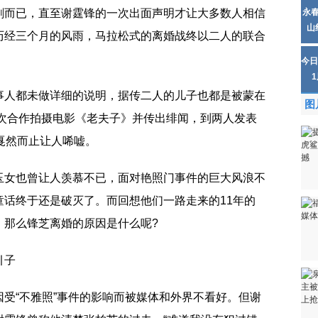
剧而已，直至谢霆锋的一次出面声明才让大多数人相信
永
山
历经三个月的风雨，马拉松式的离婚战终以二人的联合
今日
事人都未做详细的说明，据传二人的儿子也都是被蒙在
图
首次合作拍摄电影《老夫子》并传出绯闻，到两人发表
戛然而止让人唏嘘。
玉女也曾让人羡慕不已，面对艳照门事件的巨大风浪不
童话终于还是破灭了。而回想他们一路走来的11年的
。那么锋芝离婚的原因是什么呢?
引子
受“不雅照”事件的影响而被媒体和外界不看好。但谢