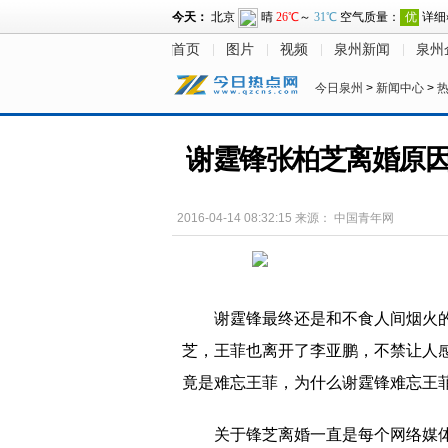
首页
图片
视频
泉州新闻
泉州
今日泉州
>
新闻中心
>
谢霆锋张柏芝离婚原因
2016-04-14 08:32:15
来源：
中国青年网
谢霆锋最终还是和不食人间烟火的
芝，王菲也离开了李亚鹏，不禁让人
竟是难忘王菲，为什么谢霆锋难忘王菲
关于锋芝离婚一直是每个网络媒