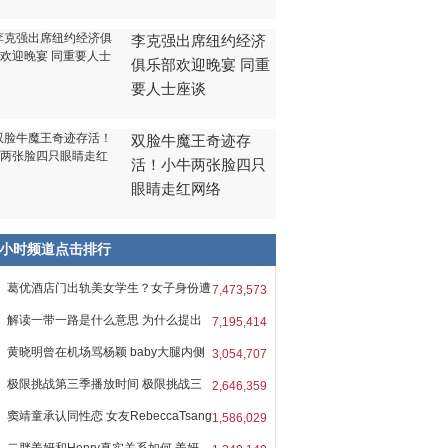
李克强出席纽约经济
俱乐部欢迎晚宴 同重
要人士座谈
双脸牛魔王奇迹存
活！小牛两张脸四只
眼睛走红网络
8小时频道点击排行
葛优酒店门出轨美女学生？女子身份遭
7,473,573
解读一带一路是什么意思 为什么提出
7,195,414
黄晓明曾在机场骂杨颖 baby大腿内侧
3,054,707
极限挑战第三季播放时间 极限挑战三
2,646,359
窦靖童承认同性恋 女友RebeccaTsang
1,586,029