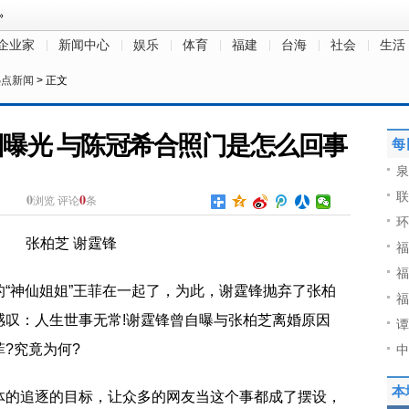
企业家
新闻中心
娱乐
体育
福建
台海
社会
生活
热点新闻
> 正文
曝光 与陈冠希合照门是怎么回事
每
泉
联
0
0
浏览
评论
条
环
福
福
“神仙姐姐”王菲在一起了，为此，谢霆锋抛弃了张柏
福
感叹：人生世事无常!谢霆锋曾自曝与张柏芝离婚原因
谭
?究竟为何?
中
本
体的追逐的目标，让众多的网友当这个事都成了摆设，