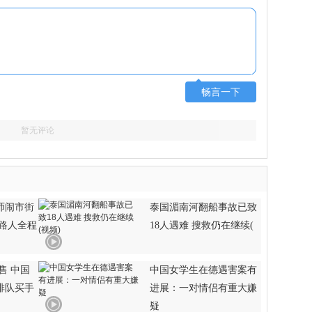
畅言一下
暂无评论
师闹市街
泰国湄南河翻船事故已致
 路人全程
18人遇难 搜救仍在继续(
发售 中国
中国女学生在德遇害案有
排队买手
进展：一对情侣有重大嫌
疑