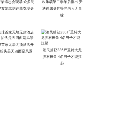
任梁追思会现场 众多明
欢乐颂第二季年后播出 安
好友陆续到达黑衣现身
迪弟弟身世曝光两人无血
缘
球首家无墙无顶酒店开
渔民捕获236斤重特大龙
 抬头是天四面是风景
胆石斑鱼 4名男子才能扛
起