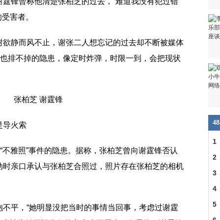
谢霆锋曾称他清楚张柏芝的过去，“难道我没有犯过错
的受害者。
树欲静而风不止，谢张二人想忘记的过去却不断被媒体
远也排不掉的隐患，像定时炸弹，时限一到，会把现状
4
是导火索
1
了“不雅照”事件的隐患。据称，张柏芝曾向谢霆锋否认
人
2
动时亲口承认与张柏芝合照过，照片存在张柏芝的相机
一
3
纹
4
的
5
抱不平，“她明显没把当时的事情当回事，考虑过谢霆
照