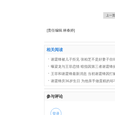
上一
[责任编辑:林春婷]
相关阅读
谢霆锋被儿子拒见 张柏芝不是好妻子但
曝梁龙与王菲恋情 暗指因第三者谢霆锋插
王菲和谢霆锋最新消息 当初谢霆锋因打
谢霆锋庆36岁生日 为他亲手做蛋糕的却
参与评论
登录