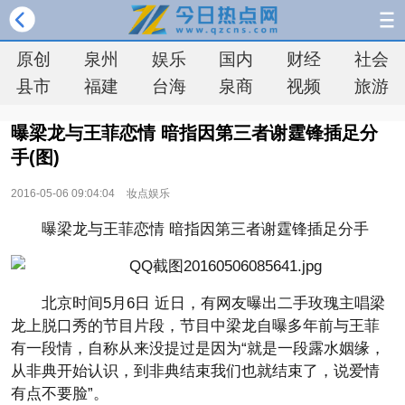
原创
泉州
娱乐
国内
财经
社会
县市
福建
台海
泉商
视频
旅游
曝梁龙与王菲恋情 暗指因第三者谢霆锋插足分
手(图)
2016-05-06 09:04:04
妆点娱乐
曝梁龙与王菲恋情 暗指因第三者谢霆锋插足分手
北京时间5月6日 近日，有网友曝出二手玫瑰主唱梁
龙上脱口秀的节目片段，节目中梁龙自曝多年前与王菲
有一段情，自称从来没提过是因为“就是一段露水姻缘，
从非典开始认识，到非典结束我们也就结束了，说爱情
有点不要脸”。