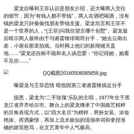
梁龙自曝和王菲认识是朋友介绍，还大曝两人交往
的细节，因为“有钱人都不带钱”，两人在酒吧喝酒，没有
钱的梁龙只好偷偷找朋友带钱支援。梁龙坦言和王菲不
是一个世界的人，“(王菲)问我住望京哪个别墅”。梁龙最
后暗示两人最终由于与谢霆锋绯闻而分手，“她去云南出
差，小谢在那里拍戏。当时网上他们的新闻铺天盖
地……”梁龙还自称不能和名人谈恋爱：“你记得她，她看
不见你……”
曝梁龙与王菲恋情 暗指因第三者谢霆锋插足分手
据悉，梁龙为“二手玫瑰”乐队的主唱，1977年生于黑
龙江省齐齐哈尔市。舞台上的梁龙继承了中国曲艺精粹
的旦角表现方式，以“四大名旦”为榜样，男扮女装、浓妆
艳抹、挥洒豪情，再加上流水板似的现场串词和拿捏准
确的嬉笑怒骂，在文艺青年中人气极高。