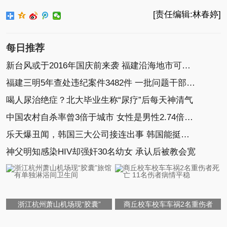
[责任编辑:林春婷]
每日推荐
新台风或于2016年国庆前来袭 福建沿海地市可能有
福建三明5年查处违纪案件3482件 一批问题干部落马
喝人尿治绝症？北大毕业生称“尿疗”后每天神清气
中国农村自杀率曾3倍于城市 女性是男性2.74倍(图)
乐天爆丑闻，韩国三大公司接连出事 韩国能挺住？
神父明知感染HIV却强奸30名幼女 承认后被教会宽
浙江杭州萧山机场现“胶囊”
商丘校车校车车祸2名重伤者