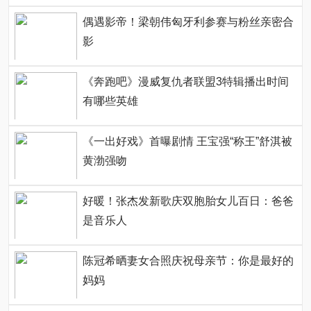
偶遇影帝！梁朝伟匈牙利参赛与粉丝亲密合
影
《奔跑吧》漫威复仇者联盟3特辑播出时间
有哪些英雄
《一出好戏》首曝剧情 王宝强“称王”舒淇被
黄渤强吻
好暖！张杰发新歌庆双胞胎女儿百日：爸爸
是音乐人
陈冠希晒妻女合照庆祝母亲节：你是最好的
妈妈