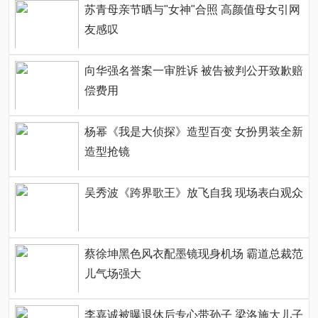
苏青母亲节晒与"女神"合照 高颜值母女引网
友感叹
向华强名誉案一审胜诉 被告被判公开致歉赔
偿费用
杨幂《我是大侦探》造型百变 女扮男装全新
造型抢镜
吴秀波《跨界歌王》放飞自我 现场表白观众
蔡徐坤黑色风衣配墨镜现身机场 霸道总裁范
儿气场强大
李嘉诚被曝退休后专心带孙子 梁洛施大儿子