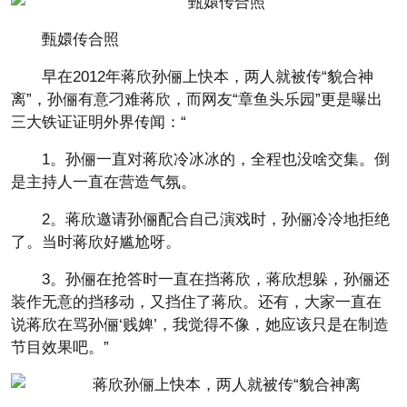
甄嬛传合照
早在2012年蒋欣孙俪上快本，两人就被传“貌合神
离”，孙俪有意刁难蒋欣，而网友“章鱼头乐园”更是曝出
三大铁证证明外界传闻：“
1。孙俪一直对蒋欣冷冰冰的，全程也没啥交集。倒
是主持人一直在营造气氛。
2。蒋欣邀请孙俪配合自己演戏时，孙俪冷冷地拒绝
了。当时蒋欣好尴尬呀。
3。孙俪在抢答时一直在挡蒋欣，蒋欣想躲，孙俪还
装作无意的挡移动，又挡住了蒋欣。还有，大家一直在
说蒋欣在骂孙俪‘贱婢’，我觉得不像，她应该只是在制造
节目效果吧。”