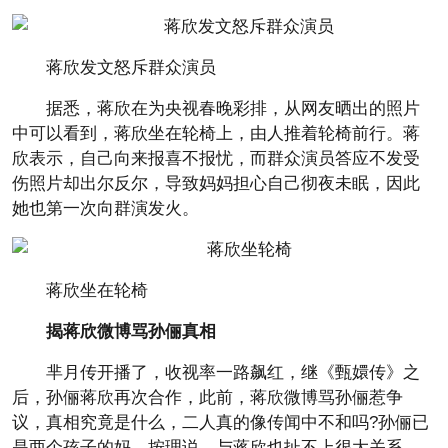
蒋欣发文怒斥群众演员
据悉，蒋欣在为央视春晚彩排，从网友晒出的照片
中可以看到，蒋欣坐在轮椅上，由人推着轮椅前行。蒋
欣表示，自己向来报喜不报忧，而群众演员答应不发受
伤照片却出尔反尔，导致妈妈担心自己彻夜未眠，因此
她也第一次向群演发火。
蒋欣坐在轮椅
揭蒋欣微博骂孙俪真相
芈月传开播了，收视率一路飙红，继《甄嬛传》之
后，孙俪蒋欣再次合作，此前，蒋欣微博骂孙俪惹争
议，真相究竟是什么，二人真的像传闻中不和吗?孙俪已
是两个孩子的妈，按理说，与蒋欣也扯不上很大关系，