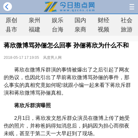
原创
泉州
娱乐
国内
财经
社会
县市
福建
台海
泉商
视频
旅游
蒋欣微博骂孙俪怎么回事 孙俪蒋欣为什么不和
2018-05-17 17:19:05
风度男人网
蒋欣在微博斥群演的事情被爆出了之后引起了网友
的热议，也因此引出了早前蒋欣微博骂孙俪的事件，那
么事实的真相究竟如何呢!就跟小编一起来看下蒋欣斥群
演和蒋欣微博骂孙俪真相。
蒋欣斥群演曝照
2月1日，蒋欣发文怒斥群众演员在微博上传了她受
伤的照片，并称爸妈得知消息后，妈妈因为担心而彻夜
未眠，甚至于第二天一大早赶到了现场。