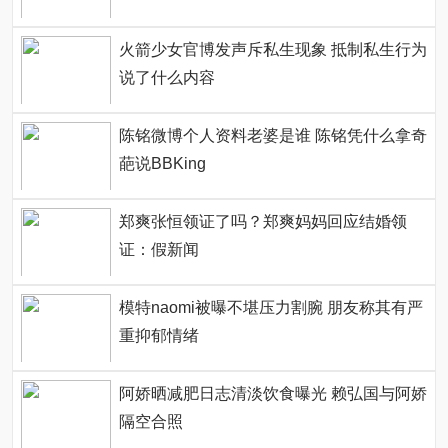
火箭少女官博发声斥私生现象 抵制私生行为
说了什么内容
陈铭微博个人资料老婆是谁 陈铭凭什么拿奇
葩说BBKing
郑爽张恒领证了吗？郑爽妈妈回应结婚领
证：假新闻
模特naomi被曝不堪压力割腕 朋友称其有严
重抑郁情绪
阿娇晒减肥日志清淡饮食曝光 赖弘国与阿娇
隔空合照