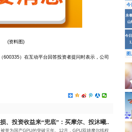
今
永
山
今日
(资料图)
图
（600335）在互动平台回答投资者提问时表示，公司
损、投资收益来“兜底”：买摩尔、投沐曦..
年，被誉为国产GPU的突破元年。12月，GPU双雄摩尔线程