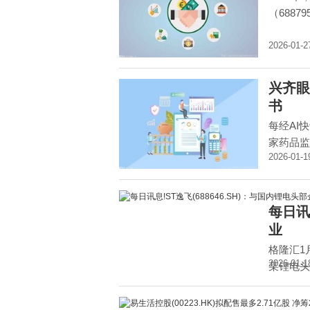
（68879
2026-01-2
兴齐眼
书
每经AI
家药品监
2026-01-1
每日讯
业
格隆汇1月
2026-01-1
某锂电头