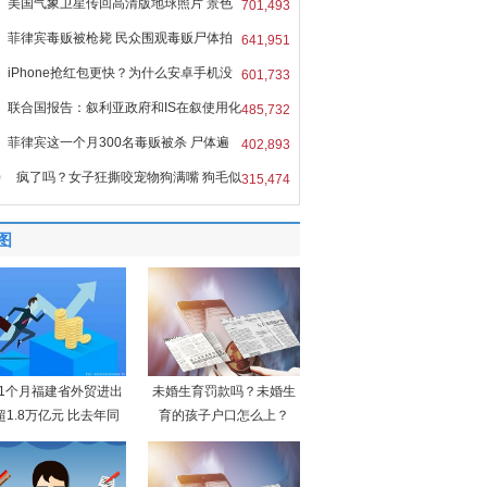
美国气象卫星传回高清版地球照片 景色
701,493
菲律宾毒贩被枪毙 民众围观毒贩尸体拍
641,951
iPhone抢红包更快？为什么安卓手机没
601,733
联合国报告：叙利亚政府和IS在叙使用化
485,732
菲律宾这一个月300名毒贩被杀 尸体遍
402,893
0
疯了吗？女子狂撕咬宠物狗满嘴 狗毛似
315,474
图
11个月福建省外贸进出
未婚生育罚款吗？未婚生
超1.8万亿元 比去年同
育的孩子户口怎么上？