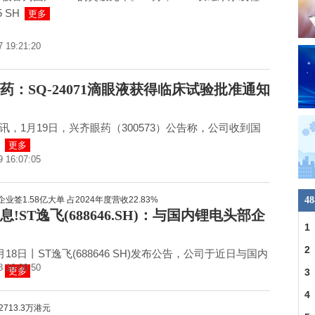
5 SH
更多
7 19:21:20
药：SQ-24071滴眼液获得临床试验批准通知
快讯，1月19日，兴齐眼药（300573）公告称，公司收到国
更多
9 16:07:05
4
息!ST逸飞(688646.SH)：与国内锂电头部企
1
在
2
18日丨ST逸飞(688646 SH)发布公告，公司于近日与国内
8 16:00:50
更多
紧
3
的
4