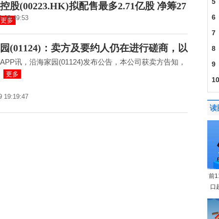
5
股(00223.HK)拟配售最多2.71亿股 净筹27
6
2 08:49:53
更多
照
7
园(01124)：卖方及要约人仍在进行磋商，以
有
8
APP讯，沿海家园(01124)发布公告，本公司获卖方告知，
9
更多
布
1
9 19:19:47
读
前
口