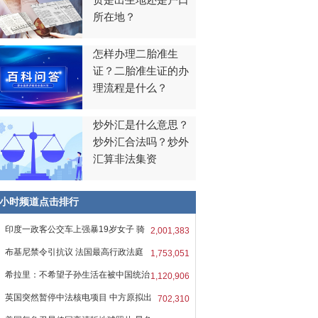
贯是出生地还是户口
所在地？
怎样办理二胎准生
证？二胎准生证的办
理流程是什么？
炒外汇是什么意思？
炒外汇合法吗？炒外
汇算非法集资
8小时频道点击排行
印度一政客公交车上强暴19岁女子 骑
2,001,383
布基尼禁令引抗议 法国最高行政法庭
1,753,051
希拉里：不希望子孙生活在被中国统治
1,120,906
英国突然暂停中法核电项目 中方原拟出
702,310