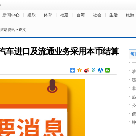
新闻中心
娱乐
体育
福建
台海
社会
生活
旅游
>
滚动资讯
> 正文
汽车进口及流通业务采用本币结算
每
一
炒
违
非
热
公
债
肿