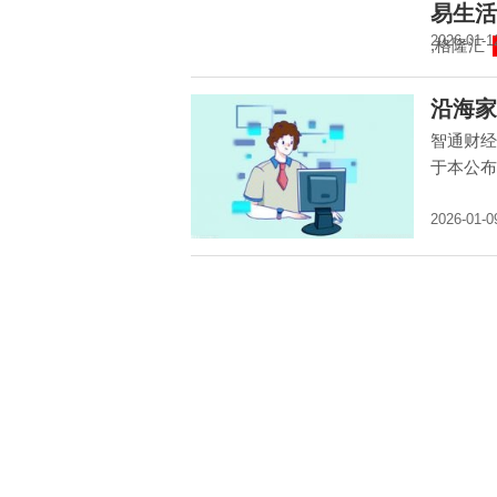
易生活控
2026-01-1
,格隆汇
沿海家
智通财经
于本公布
2026-01-0