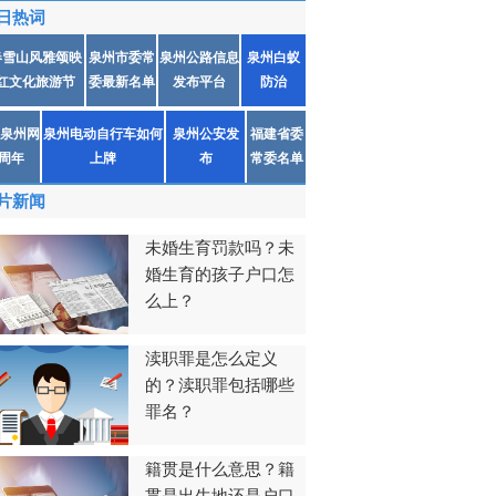
日热词
春雪山风雅颂映
泉州市委常
泉州公路信息
泉州白蚁
红文化旅游节
委最新名单
发布平台
防治
泉州网
泉州电动自行车如何
泉州公安发
福建省委
1周年
上牌
布
常委名单
片新闻
未婚生育罚款吗？未
婚生育的孩子户口怎
么上？
渎职罪是怎么定义
的？渎职罪包括哪些
罪名？
籍贯是什么意思？籍