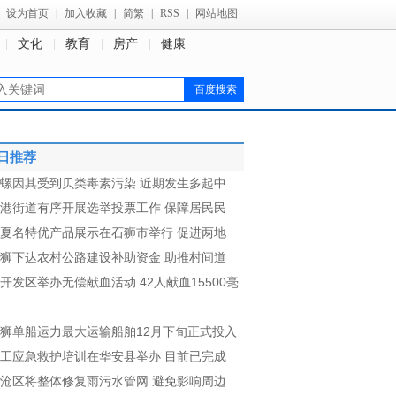
设为首页
|
加入收藏
|
简繁
|
RSS
|
网站地图
文化
教育
房产
健康
日推荐
螺因其受到贝类毒素污染 近期发生多起中
港街道有序开展选举投票工作 保障居民民
夏名特优产品展示在石狮市举行 促进两地
狮下达农村公路建设补助资金 助推村间道
开发区举办无偿献血活动 42人献血15500毫
狮单船运力最大运输船舶12月下旬正式投入
工应急救护培训在华安县举办 目前已完成
沧区将整体修复雨污水管网 避免影响周边