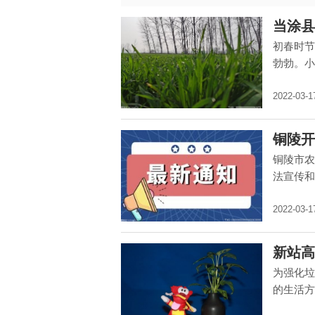
当涂县
初春时节
勃勃。小
2022-03-1
铜陵开
铜陵市农
法宣传和
2022-03-1
新站高
为强化垃
的生活方