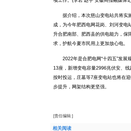
项工作。(李岩 赵宇 安徽商报融媒体记
据介绍，本次慈山变电站共将实施
成，为今年肥西电网花岗、刘河变电
升合肥南部、肥西县的供电能力，保
求，护航今夏市民用上更加放心电。
2022年是合肥电网“十四五”发
13座，新增变电容量2996兆伏安、线
按时投运，庄墓等7座变电站也将在
步提升，网架结构更坚强。
标签：
供电能力
投资建设
建设需求
轨道
[责任编辑:]
相关阅读