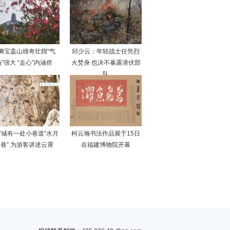
狮宝盖山雄奇壮阔“气
邱少云：年轻战士任凭烈
”强大 “走心”内涵侨
火焚身 也决不暴露潜伏部
队
霄城有一处小巷道“水月
柯云瀚书法作品展于15日
巷” 为游客讲述云霄
在福建博物院开幕