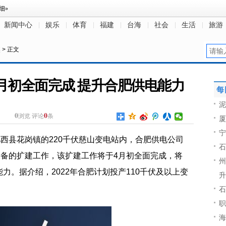
新闻中心
娱乐
体育
福建
台海
社会
生活
旅游
焦
> 正文
4月初全面完成 提升合肥供电能力
每
泥
0
0
浏览
评论
条
厦
宁
肥西县花岗镇的220千伏慈山变电站内，合肥供电公司
石
设备的扩建工作，该扩建工作将于4月初全面完成，将
州
力。据介绍，2022年合肥计划投产110千伏及以上变
升
石
职
海