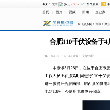
首页
图片
视频
新闻
企业家
今日热点网
>
资讯
>
聚
合肥110千伏设备于
2022-03-29 13:49:43
来源：
安徽商报
本报讯3月28日，在位于合肥市
工作人员正在抓紧时间进行110千伏
进一步提升合肥南部、肥西县的供电能
电站13座，今夏用电将更有保障。