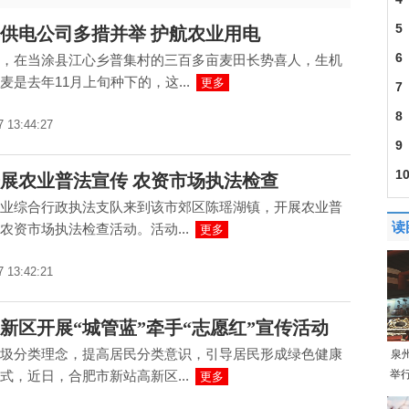
5
供电公司多措并举 护航农业用电
6
，在当涂县江心乡普集村的三百多亩麦田长势喜人，生机
麦是去年11月上旬种下的，这...
更多
7
8
7 13:44:27
9
1
展农业普法宣传 农资市场执法检查
业综合行政执法支队来到该市郊区陈瑶湖镇，开展农业普
读
农资市场执法检查活动。活动...
更多
7 13:42:21
新区开展“城管蓝”牵手“志愿红”宣传活动
圾分类理念，提高居民分类意识，引导居民形成绿色健康
泉
式，近日，合肥市新站高新区...
举
更多