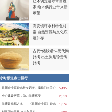
让木偶走进寻常百姓
家 给木偶行业带来新
希望
高安镇坪水村特色村
寨 自然资源与文化底
蕴并存
古代“储钱罐”--元代陶
扑满 出土弥足珍贵陶
扑满
8小时频道点击排行
泉州企业家杂志社女记者、编辑们向关心
5,435
全心建设医院，助力健康惠安
2,513
健康是幸福之本——《泉州企业家》杂志
1,674
创客同台竞技 比拼创意实力