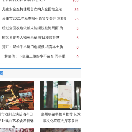
988
儿童安全座椅使用首次纳入全国性立法
35
泉州市2021年秋季招生政策受关注 本期9
25
经过全面改造依然未能摆脱被淹局面 为
5
雕艺界传奇人物黄泉福 昨日凌晨辞世
5
范虹：疑难手术厦门也能做 培育本土胸
0
0
林倩倩：下班路上做好事不留名 同事眼
0
图
州市戏剧会演活动今日
泉州畅销书榜单推荐 从浓
行 让戏曲艺术焕发新魅
厚文化底蕴去探索泉州
力