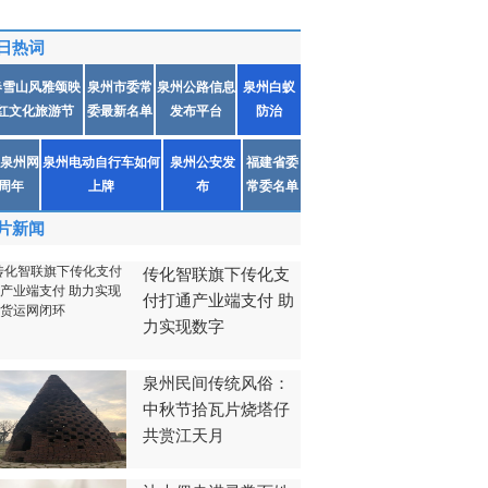
日热词
春雪山风雅颂映
泉州市委常
泉州公路信息
泉州白蚁
红文化旅游节
委最新名单
发布平台
防治
泉州网
泉州电动自行车如何
泉州公安发
福建省委
1周年
上牌
布
常委名单
片新闻
传化智联旗下传化支
付打通产业端支付 助
力实现数字
泉州民间传统风俗：
中秋节拾瓦片烧塔仔
共赏江天月