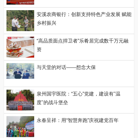
安溪农商银行：创新支持特色产业发展 赋能
乡村振兴
“高品质面点捍卫者”乐肴居完成数千万元融
资
与天堂的对话——想念大保
泉州国宇医院：“五心”党建，建设有"温
度"的战斗堡垒
永春呈祥：用“智慧奔跑”庆祝建党百年