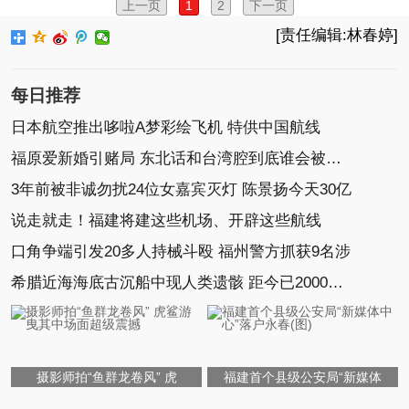
上一页
1
2
下一页
[责任编辑:林春婷]
每日推荐
日本航空推出哆啦A梦彩绘飞机 特供中国航线
福原爱新婚引赌局 东北话和台湾腔到底谁会被带跑？
3年前被非诚勿扰24位女嘉宾灭灯 陈景扬今天30亿
说走就走！福建将建这些机场、开辟这些航线
口角争端引发20多人持械斗殴 福州警方抓获9名涉
希腊近海海底古沉船中现人类遗骸 距今已2000年(图)
摄影师拍“鱼群龙卷风” 虎
福建首个县级公安局“新媒体