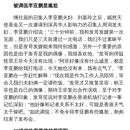
被调侃李亚鹏显尴尬
继往届的召集人李亚鹏夫妇、刘嘉玲之后，嫣然天
使基金又一次邀请到深具华人影响力的召集人周润发夫
妇，李亚鹏介绍说：“三十分钟前，我和发哥发嫂第一次
见面，我们只是三天前通过一次电话，我们不过素昧平
生，但是发哥发嫂能来我特别感激，另外一个重要的原
因也是由于发哥是我的偶像，我很喜欢他。”发哥则佯愠
怪罪王菲今天没有出现：“阿菲好像没有什么诚意，都是
李亚鹏给我打电话，今天她也没有来，我有点气了。”李
亚鹏在一旁赶忙解释：“现在我是作为工作人员陪同，等
会儿我们夫妇俩一定请吃饭。”发哥才又恢复笑容，称王
菲也是自己的偶像，期待王菲复出合作演戏，至于对李
亚鹏的印象，发哥笑说对李亚鹏在香港机场打记者一事
记忆深刻：“他好像和记者关系不太好，可能是香港天气
太干燥吧。”如此调侃，不免令得李亚鹏有些尴尬，匆匆
结束了发布会。