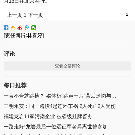
月18日在北京举行。
2
上一页
1
下一页
[责任编辑:林春婷]
评论
查看全部评论
每日推荐
一言不合就跳槽？ 媒体析"跳声一片"背后迷惘与缺失
三明永安：同一路段4起连环车祸 2人死亡2人受伤
福建龙岩11家污染企业 被省级挂牌督办
一路走好!龙岩最后一位远征军老兵离世曾参加长沙