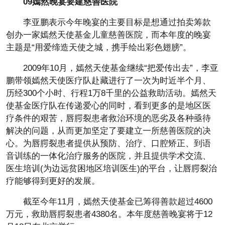
09嫣然晚宴要建慈善医院
李亚鹏表示今年晚宴的主要目标是想通过拍卖筹款
创办一家嫣然天使基金儿童慈善医院，而本年度的晚宴
主题是“用爱缔造天使之城，携手绘出彩色翅膀”。
2009年10月，嫣然天使基金继续“把爱传出去”，李亚
鹏带领嫣然天使医疗队赴藏进行了一次为时近半个月、
历经300个小时、行程1万8千里的公益救助活动。嫣然天
使基金医疗队在传递爱心的同时，看到更多的是地区医
疗条件的艰苦，唇腭裂患者救治环境的恶劣及各种亟待
解决的问题，从而更加坚定了要建立一所慈善医院的决
心。为唇腭裂患者提供从预防、治疗、口腔矫正、到语
音训练的一体化治疗服务的医院，并且提供学术交流、
医生培训(为边远贫困地区培训医生)的平台，让唇腭裂治
疗能够得到更好的发展。
截至今年11月，嫣然天使基金已筹得善款超过4600
万元，救助唇腭裂患者4380名。本年度慈善晚宴将于12