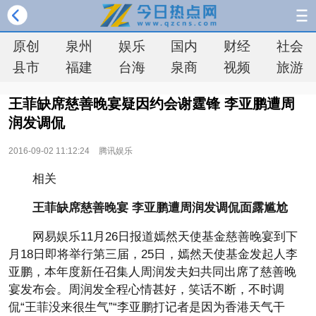
原创
泉州
娱乐
国内
财经
社会
县市
福建
台海
泉商
视频
旅游
王菲缺席慈善晚宴疑因约会谢霆锋 李亚鹏遭周
润发调侃
2016-09-02 11:12:24
腾讯娱乐
相关
王菲缺席慈善晚宴 李亚鹏遭周润发调侃面露尴尬
网易娱乐11月26日报道嫣然天使基金慈善晚宴到下
月18日即将举行第三届，25日，嫣然天使基金发起人李
亚鹏，本年度新任召集人周润发夫妇共同出席了慈善晚
宴发布会。周润发全程心情甚好，笑话不断，不时调
侃“王菲没来很生气”“李亚鹏打记者是因为香港天气干