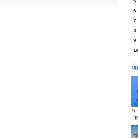
5
6
7
8
9
1
发
读
前
口