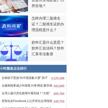
贯是出生地还是户口
所在地？
怎样办理二胎准生
证？二胎准生证的办
理流程是什么？
炒外汇是什么意思？
炒外汇合法吗？炒外
汇算非法集资
8小时频道点击排行
台独份子恶搞“向中国道歉大赛” 段子
3,125,288
台媒称陆客减少外国客大增 网友:数学体
342,685
台湾人最讨厌在新闻中看到啥？“大陆”
265,784
郑智化在Facebook上公开评论台湾现状
249,703