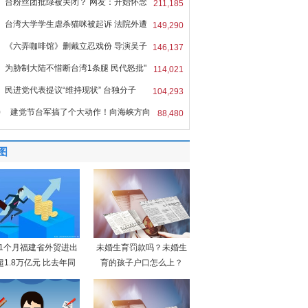
台粉丝团批绿被关闭？ 网友：开始怀念
211,185
台湾大学学生虐杀猫咪被起诉 法院外遭
149,290
《六弄咖啡馆》删戴立忍戏份 导演吴子
146,137
为胁制大陆不惜断台湾1条腿 民代怒批"
114,021
民进党代表提议“维持现状” 台独分子
104,293
0
建党节台军搞了个大动作！向海峡方向
88,480
图
11个月福建省外贸进出
未婚生育罚款吗？未婚生
超1.8万亿元 比去年同
育的孩子户口怎么上？