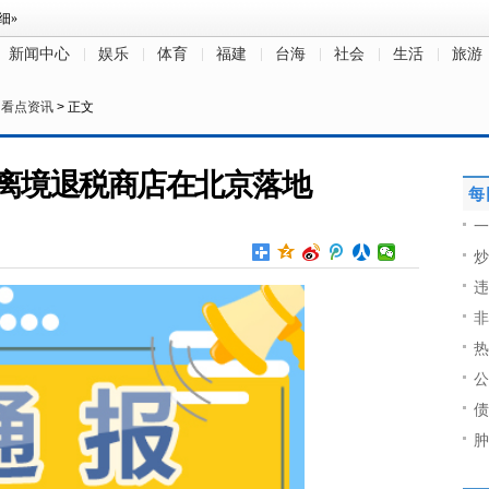
新闻中心
娱乐
体育
福建
台海
社会
生活
旅游
>
看点资讯
> 正文
离境退税商店在北京落地
每
一
炒
违
非
热
公
债
肿