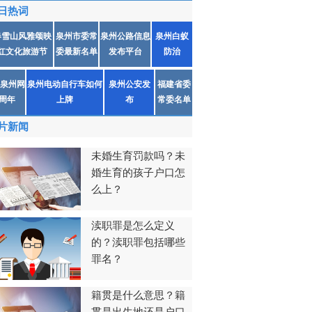
日热词
春雪山风雅颂映
泉州市委常
泉州公路信息
泉州白蚁
红文化旅游节
委最新名单
发布平台
防治
泉州网
泉州电动自行车如何
泉州公安发
福建省委
1周年
上牌
布
常委名单
片新闻
未婚生育罚款吗？未
婚生育的孩子户口怎
么上？
渎职罪是怎么定义
的？渎职罪包括哪些
罪名？
籍贯是什么意思？籍